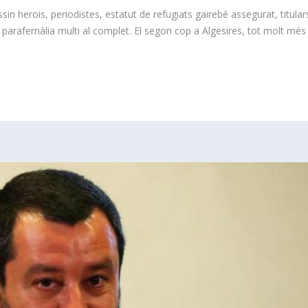
in herois, periodistes, estatut de refugiats gairebé assegurat, titular
la parafernàlia multi al complet. El segon cop a Algesires, tot molt més