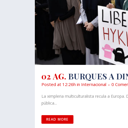
02 AG.
BURQUES A DI
Posted at 12:26h
in
Internacional
0 Comen
La ximpleria multiculturalista recula a Europa.
pública...
READ MORE