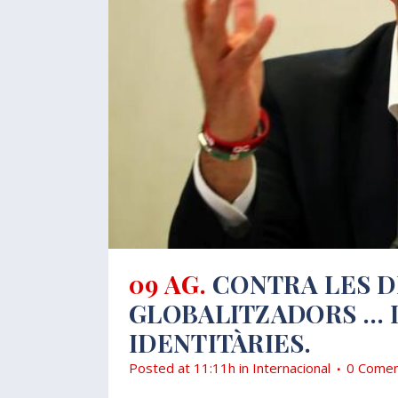
09 AG.
CONTRA LES D
GLOBALITZADORS … 
IDENTITÀRIES.
Posted at 11:11h
in
Internacional
0 Comen