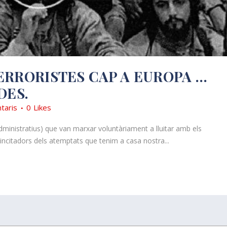
ERRORISTES CAP A EUROPA …
DES.
taris
0
Likes
ministratius) que van marxar voluntàriament a lluitar amb els
 o incitadors dels atemptats que tenim a casa nostra...