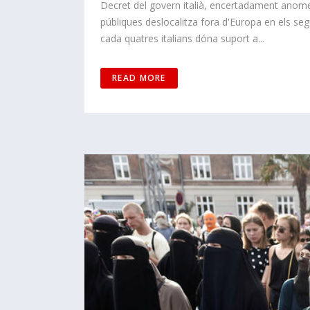
Decret del govern italià, encertadament anome
públiques deslocalitza fora d'Europa en els se
cada quatres italians dóna suport a...
READ MORE