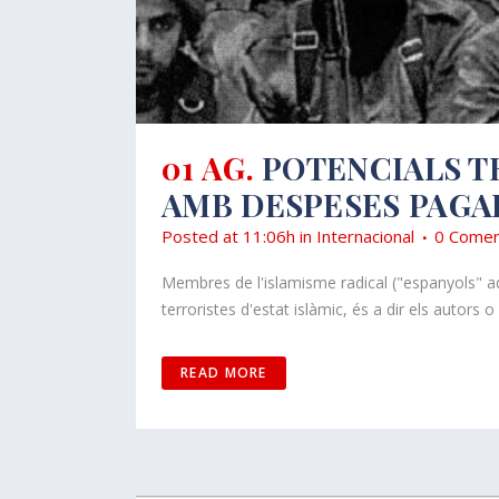
01 AG.
POTENCIALS T
AMB DESPESES PAGA
Posted at 11:06h
in
Internacional
0 Comen
Membres de l'islamisme radical ("espanyols" ad
terroristes d'estat islàmic, és a dir els autors
READ MORE