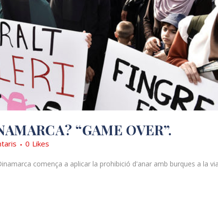
NAMARCA? “GAME OVER”.
taris
0
Likes
 Dinamarca comença a aplicar la prohibició d'anar amb burques a la vi