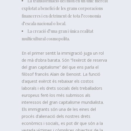
La transformació del món en un únic mercat
explotat a benefici de les grans corporacions
financeres i en detriment de tota l’economia
d’escala nacional o local.
La creació d’una gran i única realitat
multicultural cosmopolita.
En el primer sentit la immigració juga un rol
de mà d’obra barata. Són “l’exèrcit de reserva
del gran capitalisme” del que ens parla el
filòsof francès Alain de Benoist. La funció
d’aquest exèrcit és rebaixar els costos
laborals i els drets socials dels treballadors
europeus fent-los més submisos als
interessos del gran capitalisme mundialista.
Els immigrants són una de les eines del
procés d’alienació dels nostres drets
econòmics i socials, es pot dir que són a la
vegada víctimes i còmplices objectius de la