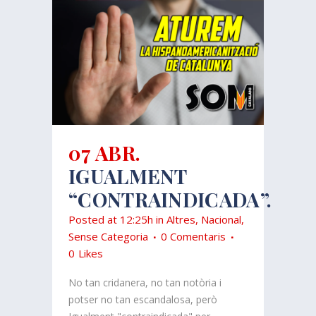
07 ABR.
IGUALMENT
“CONTRAINDICADA”.
Posted at 12:25h
in
Altres
,
Nacional
,
Sense Categoria
0 Comentaris
0
Likes
No tan cridanera, no tan notòria i
potser no tan escandalosa, però