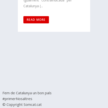
Igualment "contraindicada" per
Catalunya (...
READ MORE
Fem de Catalunya un bon país
#primerNosaltres
© Copyright Somcat.cat