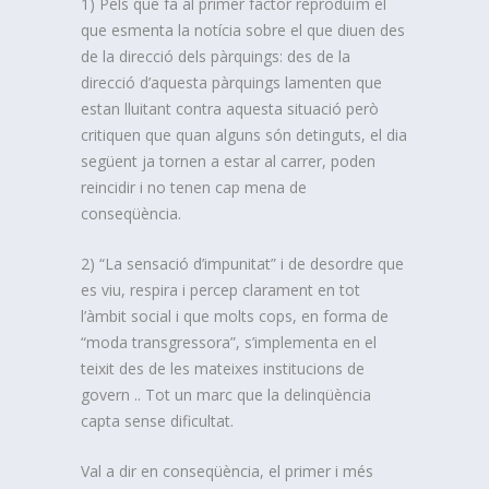
1) Pels que fa al primer factor reproduïm el
que esmenta la notícia sobre el que diuen des
de la direcció dels pàrquings: des de la
direcció d’aquesta pàrquings lamenten que
estan lluitant contra aquesta situació però
critiquen que quan alguns són detinguts, el dia
següent ja tornen a estar al carrer, poden
reincidir i no tenen cap mena de
conseqüència.
2) “La sensació d’impunitat” i de desordre que
es viu, respira i percep clarament en tot
l’àmbit social i que molts cops, en forma de
“moda transgressora”, s’implementa en el
teixit des de les mateixes institucions de
govern .. Tot un marc que la delinqüència
capta sense dificultat.
Val a dir en conseqüència, el primer i més