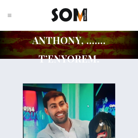
ANTHONY, …….
T’ENYOREM.