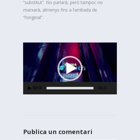
“substitut”. No parlarà, però tampoc no
marxarà, almenys fins a l’arribada de
“l’original”.
Reproductor
de
vídeo
00:00
00:51
Publica un comentari