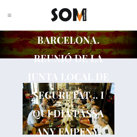
BARCELONA.
REUNIÓ DE LA
JUNTA LOCAL DE
SEGURETAT .. I
QUI DIA PASSA
ANY EMPENY.