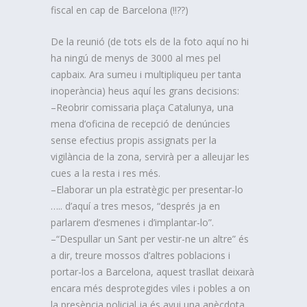
fiscal
en cap de Barcelona (!!??)
De la reunió (de tots els de la foto aquí no hi
ha ningú de menys de 3000 al mes pel
capbaix. Ara sumeu i multipliqueu per tanta
inoperància) heus aquí les grans decisions:
–Reobrir comissaria plaça Catalunya, una
mena d’oficina de recepció de denúncies
sense efectius propis assignats per la
vigilància de la zona, servirà per a alleujar les
cues a la resta i res més.
–Elaborar un pla estratègic per presentar-lo
….. d’aquí a tres mesos, “després ja en
parlarem d’esmenes i d’implantar-lo”.
–“Despullar un Sant per vestir-ne un altre” és
a dir, treure mossos d’altres poblacions i
portar-los a Barcelona, aquest trasllat deixarà
encara més desprotegides viles i pobles a on
la presència policial ja és avui una anècdota.