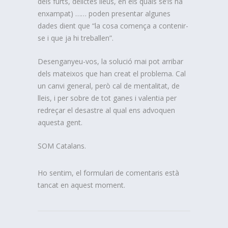
dels furts, delictes lleus, en els quals se’ls ha
enxampat) …… poden presentar algunes
dades dient que “la cosa comença a contenir-
se i que ja hi treballen”.
Desenganyeu-vos, la solució mai pot arribar
dels mateixos que han creat el problema. Cal
un canvi general, però cal de mentalitat, de
lleis, i per sobre de tot ganes i valentia per
redreçar el desastre al qual ens advoquen
aquesta gent.
SOM Catalans.
Ho sentim, el formulari de comentaris està
tancat en aquest moment.