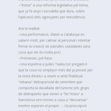
–“Instar” a una reforma legislativa pel tema,
que ja fa anys i escudella que dura, sobre
l’aplicació dels agreujants per reincidència.
Ara la realitat:
–Una performance, d’això a Catalunya en
sabem molt, per calmar al personal i intentar
frenar la creació de patrulles ciutadanes (una
cosa que els fa molta por)
–Promeses, pel futur.
–Una espelma a Judes Tadeu tot pregant-li
que la cosa no empitjori més del ja previst per
la resta d’estiu i a veure si amb l’habitual
“rebaixa” delinqüencial de setembre que
comporta la davallada del turisme (els grups
de delinqüents que venen a “fer l’estiu” a
Barcelona se’n tornen a casa a “descansar”
mentre esperen el proper … i la prescripció