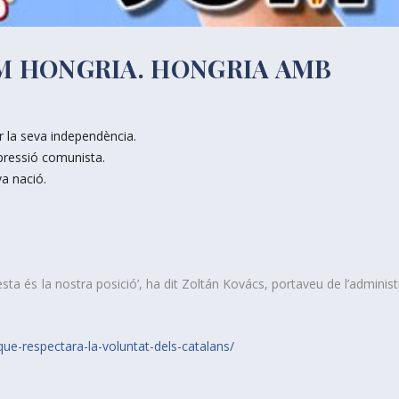
 HONGRIA. HONGRIA AMB
ar la seva independència.
opressió comunista.
a nació.
sta és la nostra posició’, ha dit Zoltán Kovács, portaveu de l’administ
que-respect
ara-la-voluntat-dels-catal
ans/