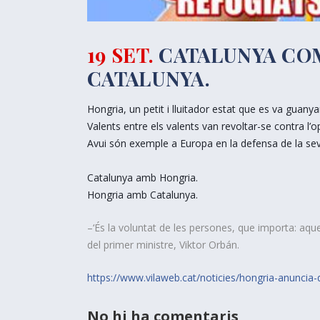
19 SET.
CATALUNYA COM
CATALUNYA.
Hongria, un petit i lluitador estat que es va guany
Valents entre els valents van revoltar-se contra l’
Avui són exemple a Europa en la defensa de la sev
Catalunya amb Hongria.
Hongria amb Catalunya.
–‘És la voluntat de les persones, que importa: aque
del primer ministre, Viktor Orbán.
https://www.vilaweb.cat/
noticies/
hongria-anuncia-
No hi ha comentaris