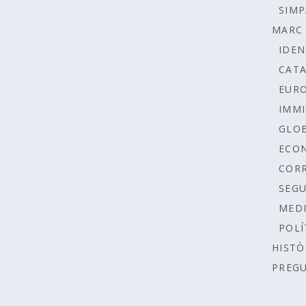
SIMP
MARC 
IDEN
CAT
EUR
IMMI
GLOB
ECO
COR
SEGU
MEDI
POLÍ
HISTÒ
PREG