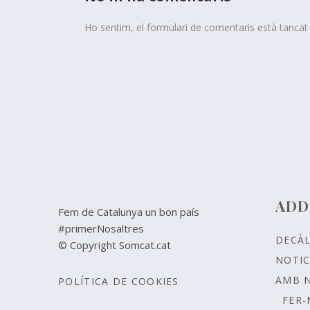
Ho sentim, el formulari de comentaris està tanca
ADD
Fem de Catalunya un bon país
#primerNosaltres
DECÀ
© Copyright Somcat.cat
NOTIC
AMB 
POLÍTICA DE COOKIES
FER-