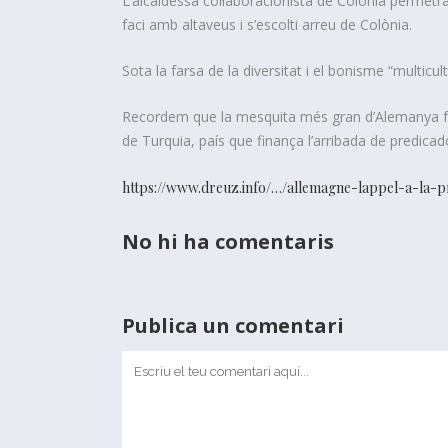
L’alcaldessa col·laboracionista de Colònia permetr
faci amb altaveus i s’escolti arreu de Colònia.
Sota la farsa de la diversitat i el bonisme “multicult
Recordem que la mesquita més gran d’Alemanya fo
de Turquia, país que finança l’arribada de predic
https://www.dreuz.info/…/allemagne-lappel-a-la-p
No hi ha comentaris
Publica un comentari