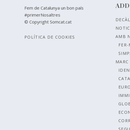
ADD
Fem de Catalunya un bon país
#primerNosaltres
DECÀ
© Copyright Somcat.cat
NOTIC
AMB 
POLÍTICA DE COOKIES
FER-
SIMP
MARC 
IDEN
CAT
EUR
IMMI
GLOB
ECO
COR
SEGU