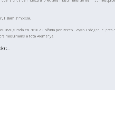
à que la crida del muetzí al prec dels musulmans de les … 35 mesquite
i”, l’Islam s’imposa.
u inaugurada en 2018 a Colònia por Recep Tayyip Erdoğan, el presi
adors musulmans a tota Alemanya.
riere…