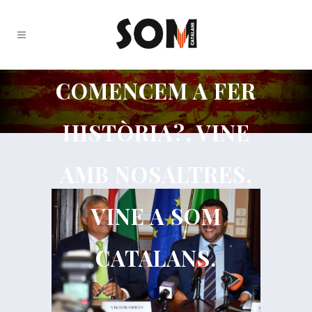
COMENCEM A FER
HISTÒRIA?, VINE
AMB NOSALTRES,
VINE A SOM
CATALANS.