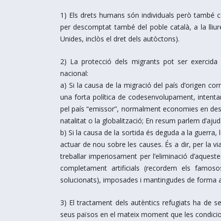
1) Els drets humans són individuals però també col
per descomptat també del poble català, a la lliur
Unides, inclòs el dret dels autòctons).
2) La protecció dels migrants pot ser exercida
nacional:
a) Si la causa de la migració del país d’origen c
una forta política de codesenvolupament, intentan
pel país “emissor”, normalment economies en desen
natalitat o la globalització; En resum parlem d’aju
b) Si la causa de la sortida és deguda a la guerra, 
actuar de nou sobre les causes. És a dir, per la vi
treballar imperiosament per l’eliminació d’aquestes
completament artificials (recordem els famos
solucionats), imposades i mantingudes de forma au
3) El tractament dels autèntics refugiats ha de s
seus països en el mateix moment que les condici