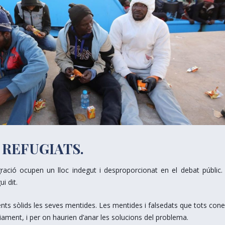
 REFUGIATS.
ració ocupen un lloc indegut i desproporcionat en el debat públic.
i dit.
s sòlids les seves mentides. Les mentides i falsedats que tots con
iament, i per on haurien d’anar les solucions del problema.