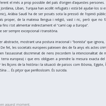
ferent el més a prop possible del país d’origen d’aquestes persones. 
rdània, Líban, Turquia han acollit refugiats i està bé ajudar-los si e
c), Aràbia Saudí ha de ser posats sota la pressió de l’opinió pública
ís proper, de la mateixa llengua i religió, vast i ric, però que no f
bla fins i tot alimentar indirectament el “camí cap a Europa”.
e ser sempre excepcional i transitòria.
 abstracte, mostrant una postura irracional i “bonista” que ignora,
 De fet, les societats europees pateixen des de fa anys els actes crim
uen l’assassinat discriminat de nens (recordem la intencionalitat de 
 terra europea) i que ens obliguen a prendre la mesura exacta del p
 les lliçons de la història i la situació de països com Bòsnia, Egipte, 
Síria … És pitjor que perillosíssim. És suïcida.
t en aquest moment.