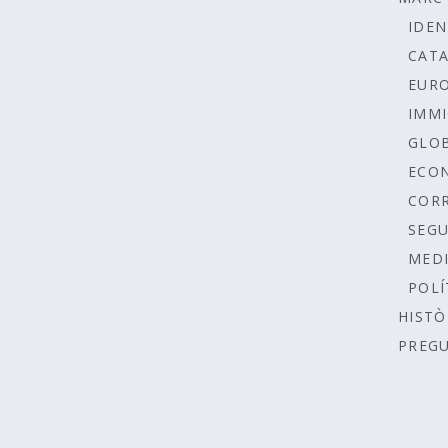
IDEN
CAT
EUR
IMMI
GLOB
ECO
COR
SEGU
MEDI
POLÍ
HISTÒ
PREG