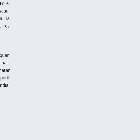
En el
scau,
 i la
a res
 quan
inals
matar
erill
Índia,