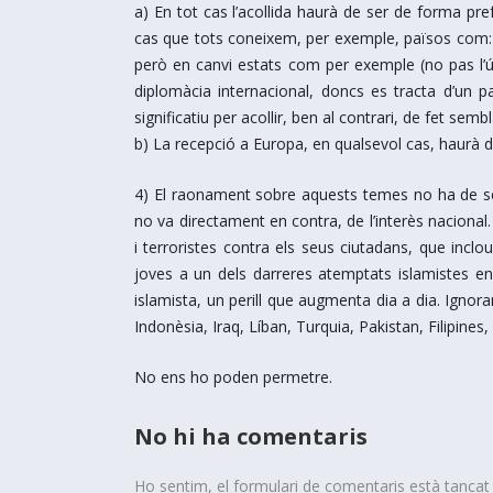
a) En tot cas l’acollida haurà de ser de forma pre
cas que tots coneixem, per exemple, països com: Jo
però en canvi estats com per exemple (no pas l’úni
diplomàcia internacional, doncs es tracta d’un pa
significatiu per acollir, ben al contrari, de fet sem
b) La recepció a Europa, en qualsevol cas, haurà d
4) El raonament sobre aquests temes no ha de ser
no va directament en contra, de l’interès nacional.
i terroristes contra els seus ciutadans, que inclo
joves a un dels darreres atemptats islamistes en
islamista, un perill que augmenta dia a dia. Ignorar
Indonèsia, Iraq, Líban, Turquia, Pakistan, Filipines, 
No ens ho poden permetre.
No hi ha comentaris
Ho sentim, el formulari de comentaris està tanca