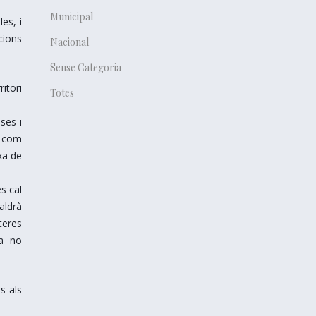
Municipal
es, i
cions
Nacional
Sense Categoria
itori
Totes
ses i
ó com
xa de
s cal
aldrà
teres
ra no
s als