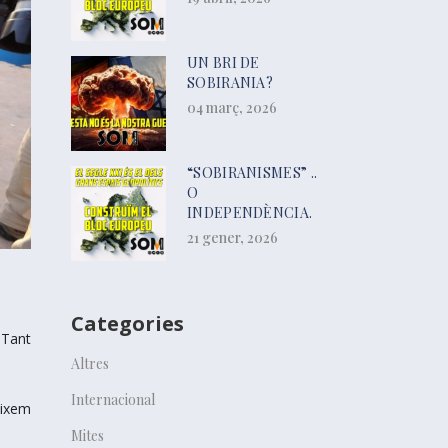
UN BRI DE
SOBIRANIA?
04 març, 2026
“SOBIRANISMES” ..
O
INDEPENDÈNCIA.
21 gener, 2026
Categories
 Tant
Altres
Internacional
eixem
Mites