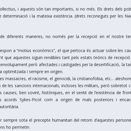
·lectius, i aquests són tan importants, si no més. Els drets dels pobl
e determinació i la mateixa existència. (drets reconeguts per les Na
 de diferents maneres, no només per la recepció en el nostre terr
orrespon a “motius econòmics”, el que pertoca és actuar sobre les cau
t que aquestes siguin rendibles tant pels estats teòrics de recepci
volupament però afectades i castigades per la desertificació, la ta
da optimitzada i sempre en origen.
les massacres, el racisme, el genocidi, la cristianofobia, etc… aleshore
a de les sancions internacionals, incloses les militars, però sobretot c
 causes, ben sovint, històriques, en el sentit de l’existència de fron
os acords Sykes-Picot com a origen de mals posteriors i enca
toritària.
er sempre sota el precepte humanitari del retorn d’aquestes persone
ons ho permetin.