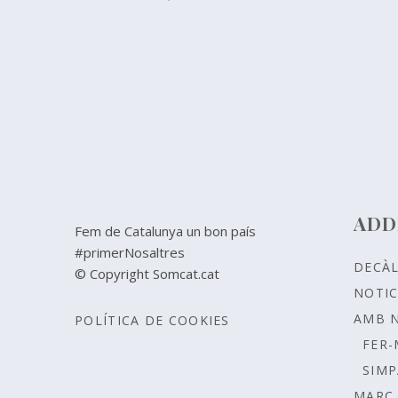
ADD
Fem de Catalunya un bon país
#primerNosaltres
DECÀ
© Copyright Somcat.cat
NOTIC
AMB 
POLÍTICA DE COOKIES
FER-
SIMP
MARC 