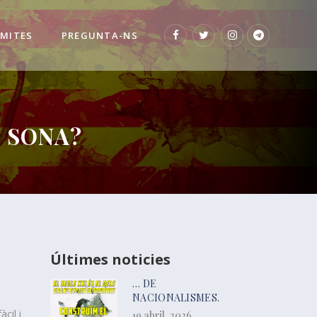
 MITES
PREGUNTA-NS
S SONA?
Últimes noticies
… DE
NACIONALISMES.
cil i
19 abril, 2026