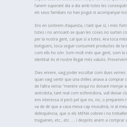
l’anem superant dia a dia amb totes les conseqüèn
els seus familiars no han pogut ni acompanyar-los
Ens en sortirem d’aquesta, i tant que sí, i més fo
totes i no arrosant-se quan les coses no surten c
per la nostra gent, cal que sí a totes. Ara toca m
botiguers, toca seguir consumint productes de la te
com ells ho són. Som molt més que gent, som la nostr
identitat és el nostre llegat més valuós. Preserve
Dies enrere, vaig poder escoltar com dues veïnes 
quan vaig sentir que una d’elles anava a comprar
de l’altra veïna: “mentre visqui no donaré menjar 
anècdota, tant real com esfereïdora, vull deixar cl
ens interessa sí però pel que no, no, o preparem
va de dir que a casa meva cap musulmà, ni al meu bar
delinqüència, que si els MENA cobren i no treballen
tragueren, etc., etc ….. i després anem a comprar 