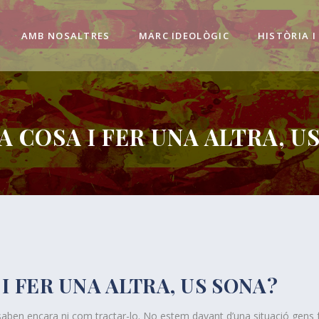
AMB NOSALTRES
MARC IDEOLÒGIC
HISTÒRIA I
A COSA I FER UNA ALTRA, U
I FER UNA ALTRA, US SONA?
saben encara ni com tractar-lo. No estem davant d’una situació gens fà