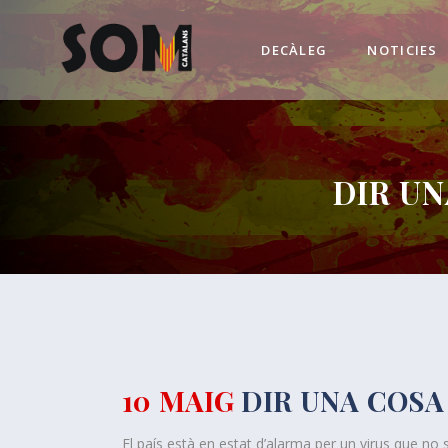
DECÀLEG
NOTICIES
DIR UN
10 MAIG
DIR UNA COSA 
El país està en estat d’alarma per un virus que no 