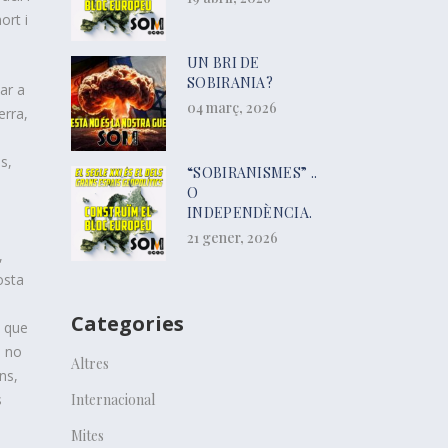
ort i
UN BRI DE
SOBIRANIA?
ar a
04 març, 2026
erra,
s,
“SOBIRANISMES” ..
O
INDEPENDÈNCIA.
21 gener, 2026
,
osta
Categories
l que
ò no
Altres
ns,
s
Internacional
Mites