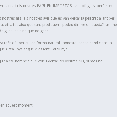
merç tanca i els nostres PAGUEN IMPOSTOS i van ofegats, però som
els nostres fills, els nostres avis que es van deixar la pell treballant per
cara, etc., tot això que tant prediquem, podeu dir-me on queda?, us im
d’alguns, es diria que no gens.
ra reflexió, per qui de forma natural i honesta, sense condicions, ni
que Catalunya segueixi essent Catalunya.
na és l’herència que voleu deixar als vostres fills, si més no!
t en aquest moment.