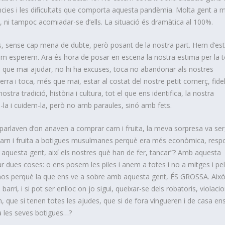
cies i les dificultats que comporta aquesta pandèmia. Molta gent a m
, ni tampoc acomiadar-se d’ells. La situació és dramàtica al 100%.
rts, sense cap mena de du
bte, però posant de la nostra part. Hem d’est
om esperem. Ara és hora de posar en escena la nostra estima per la t
és que mai ajudar, no hi ha excuses, toca no abandonar als nostres
rra i toca, més que mai, estar al costat del nostre petit comerç, fidel
a tradició, història i cultura, tot el que ens identifica, la nostra
m-la i cuidem-la, però no amb paraules, sinó amb fets.
parlaven d’on anaven a comprar carn i fruita, la meva sorpresa va ser
 carn i fruita a botigues musulmanes perquè era més econòmica, resp
a aquesta gent, així els nostres què han de fer, tancar”? Amb aquesta
ar dues coses: o ens posem les piles i anem a totes i no a mitges i pe
-nos perquè la que ens ve a sobre amb aquesta gent, ÉS GROSSA. Aix
ri, i si pot ser enlloc on jo sigui, queixar-se dels robatoris, violacio
, que si tenen totes les ajudes, que si de fora vingueren i de casa en
a les seves botigues…?