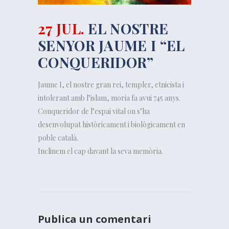
27 JUL.
EL NOSTRE
SENYOR JAUME I “EL
CONQUERIDOR”
Jaume I, el nostre gran rei, templer, etnicista i
intolerant amb l’islam, moria fa avui 745 anys.
Conqueridor de l’espai vital on s’ha
desenvolupat històricament i biològicament en
poble català.
Inclinem el cap davant la seva memòria.
Publica un comentari