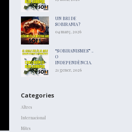
UN BRI DE
SOBIRANIA?
04 març, 2026
“SOBIRANISMES” ..
O
INDEPENDÈNCIA.
21 gener, 2026
Categories
Altres
Internacional
Mites