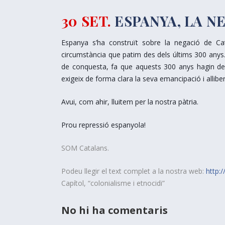
30 SET.
ESPANYA, LA N
Espanya s’ha construït sobre la negació de Cata
circumstància que patim des dels últims 300 anys. 
de conquesta, fa que aquests 300 anys hagin de 
exigeix de forma clara la seva emancipació i allibe
Avui, com ahir, lluitem per la nostra pàtria.
Prou
repressió espanyola!
SOM Catalans.
Podeu llegir el text complet a la nostra web:
http:
Capítol, “colonialisme i etnocidi”
No hi ha comentaris