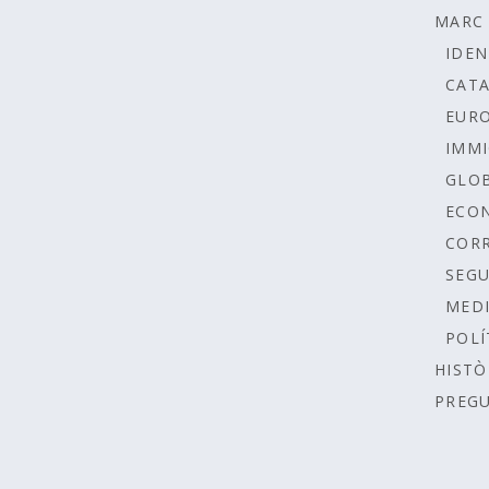
MARC 
IDEN
CAT
EUR
IMMI
GLOB
ECO
COR
SEGU
MEDI
POLÍ
HISTÒ
PREG