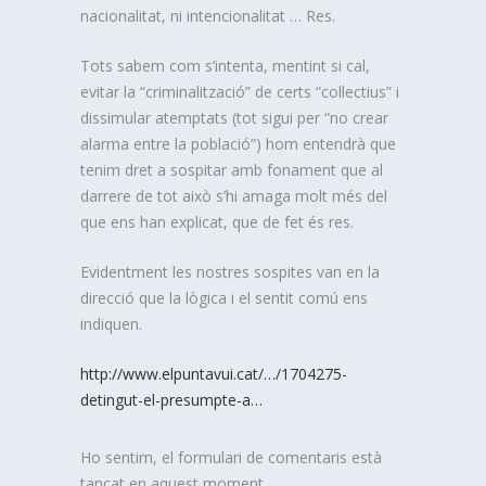
nacionalitat, ni intencionalitat … Res.
Tots sabem com s’intenta, mentint si cal,
evitar la “criminalització” de certs “col·lectius” i
dissimular atemptats (tot sigui per “no crear
alarma entre la població”) hom entendrà que
tenim dret a sospitar amb fonament que al
darrere de tot això s’hi amaga molt més del
que ens han explicat, que de fet és res.
Evidentment les nostres sospites van en la
direcció que la lògica i el sentit comú ens
indiquen.
http://www.elpuntavui.cat/…/1704275-
detingut-el-presumpte-a…
Ho sentim, el formulari de comentaris està
tancat en aquest moment.