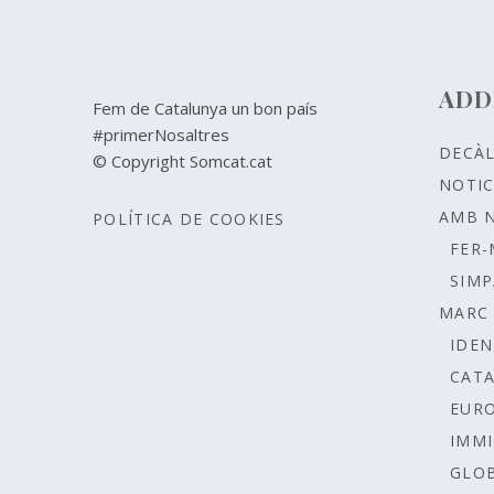
ADD
Fem de Catalunya un bon país
#primerNosaltres
DECÀ
© Copyright Somcat.cat
NOTIC
AMB 
POLÍTICA DE COOKIES
FER-
SIMP
MARC 
IDEN
CAT
EUR
IMMI
GLOB