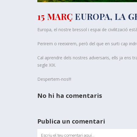
15 MARÇ
EUROPA, LA G
Europa, el nostre bressol i espai de civilització està
Perirem o reeixirem, però del que en surti cap indre
Cal aprendre dels nostres adversaris, ells ja ens 
segle XIX.
Despertem-nos!!!
No hi ha comentaris
Publica un comentari