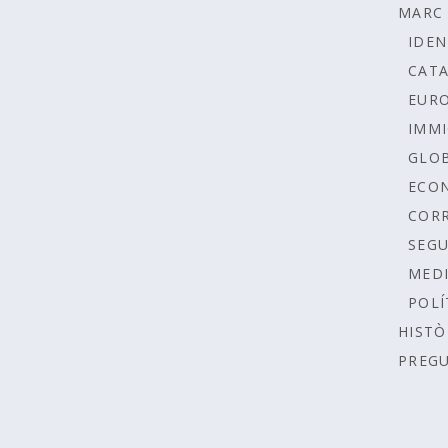
MARC 
IDEN
CAT
EUR
IMMI
GLOB
ECO
COR
SEGU
MEDI
POLÍ
HISTÒ
PREG