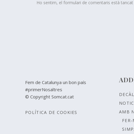
Ho sentim, el formulari de comentaris està tanca
ADD
Fem de Catalunya un bon país
#primerNosaltres
DECÀ
© Copyright Somcat.cat
NOTIC
AMB 
POLÍTICA DE COOKIES
FER-
SIMP