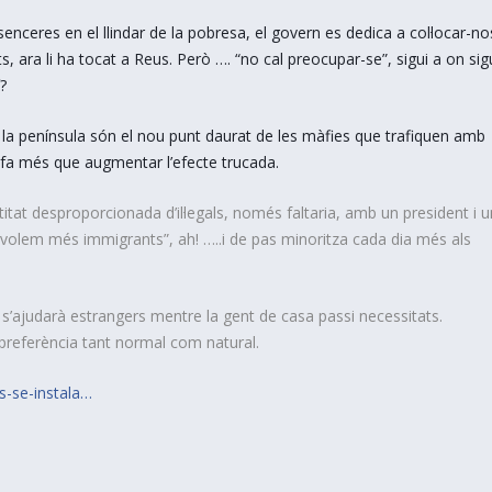
senceres en el llindar de la pobresa, el govern es dedica a col·locar-no
ts, ara li ha tocat a Reus. Però …. “no cal preocupar-se”, sigui a on sig
?
de la península són el nou punt daurat de les màfies que trafiquen amb
fa més que augmentar l’efecte trucada.
itat desproporcionada d’il·legals, només faltaria, amb un president i 
volem més immigrants”, ah! …..i de pas minoritza cada dia més als
s’ajudarà estrangers mentre la gent de casa passi necessitats.
referència tant normal com natural.
s-se-instala…