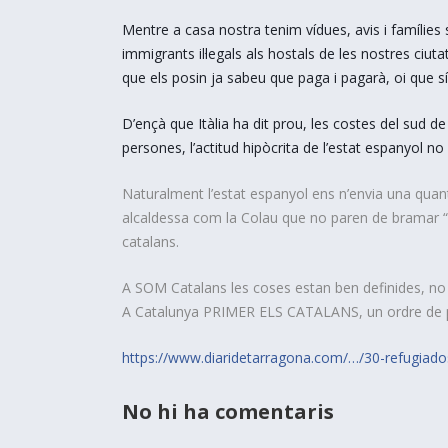
Mentre a casa nostra tenim vídues, avis i famílies 
immigrants il·legals als hostals de les nostres ciuta
que els posin ja sabeu que paga i pagarà, oi que sí
D’ençà que Itàlia ha dit prou, les costes del sud 
persones, l’actitud hipòcrita de l’estat espanyol
no 
Naturalment l’estat espanyol ens n’envia una quant
alcaldessa com la Colau que no paren de bramar “
catalans.
A SOM Catalans les coses estan ben definides, no 
A Catalunya PRIMER ELS CATALANS, un ordre de p
https://www.diaridetarragona.com/…/30-refugiado
No hi ha comentaris