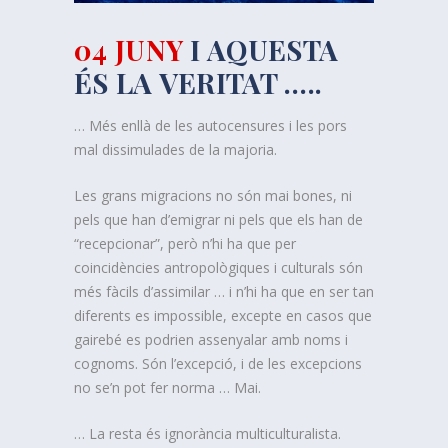
04 JUNY
I AQUESTA
ÉS LA VERITAT …..
… Més enllà de les autocensures i les pors
mal dissimulades de la majoria.
Les grans migracions no són mai bones, ni
pels que han d’emigrar ni pels que els han de
“recepcionar”, però n’hi ha que per
coincidències antropològiques i culturals són
més fàcils d’assimilar … i n’hi ha que en ser tan
diferents es impossible, excepte en casos que
gairebé es podrien assenyalar amb noms i
cognoms. Són l’excepció, i de les excepcions
no se’n pot fer norma … Mai.
… La resta és ignorància multiculturalista.