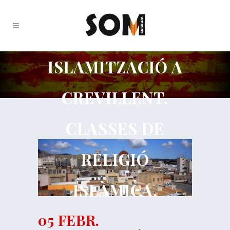
ISLAMITZACIÓ A
CREVILLENT.
CLASSES DE
RELIGIÓ
ISLÀMICA.
05 FEBR.