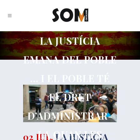
LA JUSTÍCIA
EMANA DEL POBLE
… I EL POBLE TÉ
EL DRET
D’ADMINISTRAR-
LA QUAN LES
02 JUL.
LA JUSTÍCIA