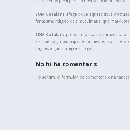
és un seriós perill per a la nostra societat i per a 
SOM Catalans
afegeix que aquest tipus d’actuaci
fanatisme religiós dels musulmans, que mai dubtara
SOM Catalans
proposa l’actuació immediata de le
els que hagin participat en aquest episodi de violè
hagués algun immigrant il·legal.
No hi ha comentaris
Ho sentim, el formulari de comentaris està tanca