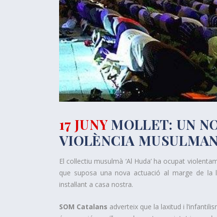
17 JUNY
MOLLET: UN NO
VIOLÈNCIA MUSULMAN
El col·lectiu musulmà ‘Al Huda’ ha ocupat violenta
que suposa una nova actuació al marge de la lle
instal·lant a casa nostra.
SOM Catalans
adverteix que la laxitud i l’infanti