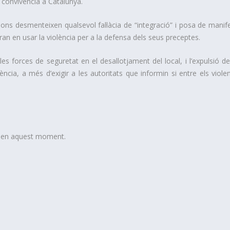
la convivència a Catalunya.
ons desmenteixen qualsevol fal·làcia de “integració” i posa de manife
n en usar la violència per a la defensa dels seus preceptes.
s forces de seguretat en el desallotjament del local, i l’expulsió de
ncia, a més d’exigir a les autoritats que informin si entre els violen
t en aquest moment.