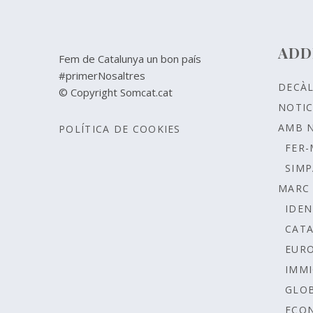
ADD
Fem de Catalunya un bon país
#primerNosaltres
DECÀ
© Copyright Somcat.cat
NOTIC
AMB 
POLÍTICA DE COOKIES
FER-
SIMP
MARC 
IDEN
CAT
EUR
IMMI
GLOB
ECO