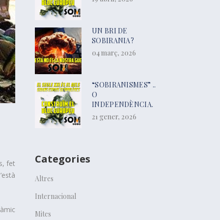
UN BRI DE
SOBIRANIA?
04 març, 2026
“SOBIRANISMES” ..
O
INDEPENDÈNCIA.
21 gener, 2026
Categories
, fet
’està
Altres
Internacional
slàmic
Mites