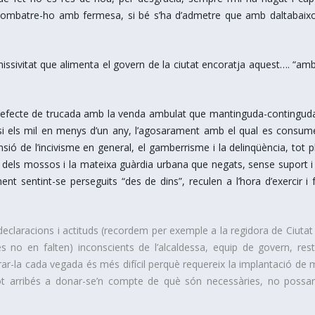
 combatre-ho amb fermesa, si bé s’ha d’admetre que amb daltabaix
issivitat que alimenta el govern de la ciutat encoratja aquest…. “amb
efecte de trucada amb la v
enda ambulat que mantinguda-contingud
si els mil en menys d’un any, l’agosarament amb el qual es consum
sió de l’incivisme en general, el gamberrisme i la delinqüència, tot p
t dels mossos i la mateixa guàrdia urbana que negats, sense suport 
sentint-se perseguits “des de dins”, reculen a l’hora d’exercir i f
s declaracions i actituds (recordem per exemple a la regidora de Ciutat 
es no en falten) inconscients de l’alcaldessa, equip de govern, res
arar-la cada vegada és més difícil perquè requereix la implantació de 
tot arribés a donar-se’n compte de què són necessàries, no possa