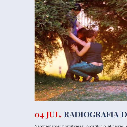
04 JUL.
RADIOGRAFIA D
Gamberrisme, borratxeres, prostitució al carrer,