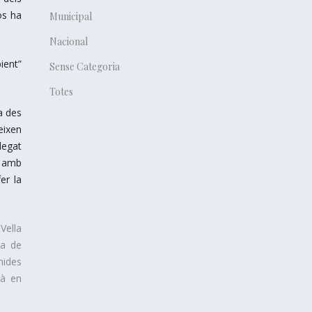
os ha
Municipal
Nacional
ient”
Sense Categoria
Totes
a des
eixen
legat
i amb
er la
Vella
ta de
mides
rà en