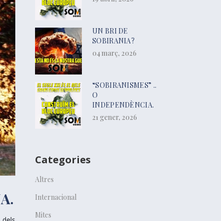
UN BRI DE
SOBIRANIA?
04 març, 2026
“SOBIRANISMES” ..
O
INDEPENDÈNCIA.
21 gener, 2026
Categories
Altres
A.
Internacional
Mites
 dels