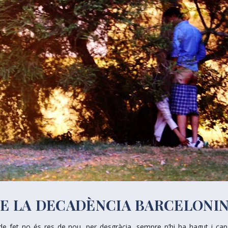
E LA DECADÈNCIA BARCELONIN
 de fet no és res de nou, per desgràcia, sempre n’hi ha hagut i cap