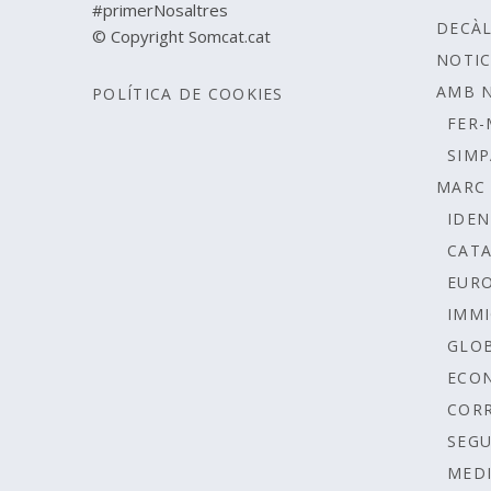
#primerNosaltres
DECÀ
© Copyright Somcat.cat
NOTIC
AMB 
POLÍTICA DE COOKIES
FER-
SIMP
MARC 
IDEN
CAT
EUR
IMMI
GLOB
ECO
COR
SEGU
MEDI