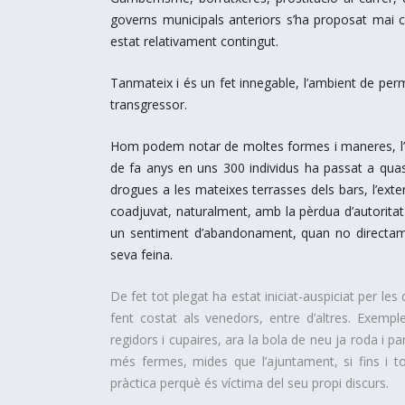
governs municipals anteriors s’ha proposat mai
estat relativament contingut.
Tanmateix i és un fet innegable, l’ambient de perm
transgressor.
Hom podem notar de moltes formes i maneres, l’
de fa anys en uns 300 individus ha passat a qua
drogues a les mateixes terrasses dels bars, l’exten
coadjuvat, naturalment, amb la pèrdua d’autorita
un sentiment d’abandonament, quan no directament 
seva feina.
De fet tot plegat ha estat iniciat-auspiciat per le
fent costat als venedors, entre d’altres. Exempl
regidors i cupaires, ara la bola de neu ja roda i p
més fermes, mides que l’ajuntament, si fins i 
pràctica perquè és víctima del seu propi discurs.