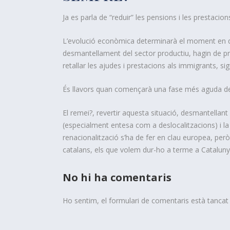
Ja es parla de “reduir” les pensions i les prestacions 
L’evolució econòmica determinarà el moment en qu
desmantellament del sector productiu, hagin de p
retallar les ajudes i prestacions als immigrants, s
És llavors quan començarà una fase més aguda del 
El remei?, revertir aquesta situació, desmantellant 
(especialment entesa com a deslocalitzacions) i l
renacionalització s’ha de fer en clau europea, per
catalans, els que volem dur-ho a terme a Cataluny
No hi ha comentaris
Ho sentim, el formulari de comentaris està tanca