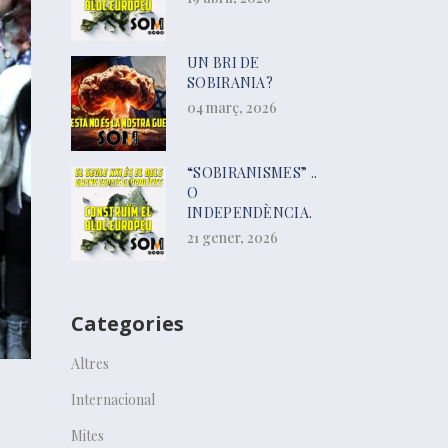
UN BRI DE
SOBIRANIA?
04 març, 2026
“SOBIRANISMES” ..
O
INDEPENDÈNCIA.
21 gener, 2026
Categories
Altres
E
Internacional
Mites