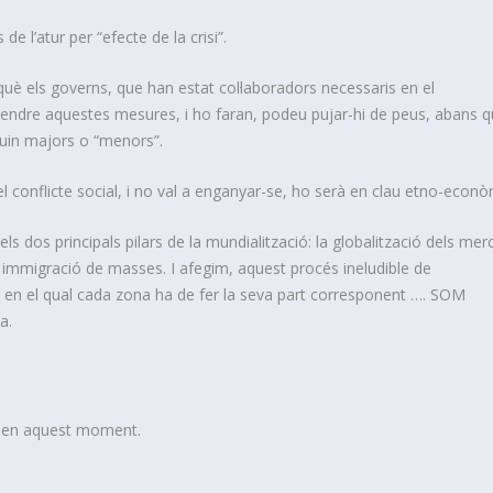
de l’atur per “efecte de la crisi”.
è els governs, que han estat col·laboradors necessaris en el
rendre aquestes mesures, i ho faran, podeu pujar-hi de peus, abans 
iguin majors o “menors”.
conflicte social, i no val a enganya
r-se, ho serà en clau etno-econò
els dos principals pilars de la mundialització: la globalització dels mer
a immigració de masses. I afegim, aquest procés ineludible de
ò en el qual cada zona ha de fer la seva part corresponent …. SOM
a.
t en aquest moment.