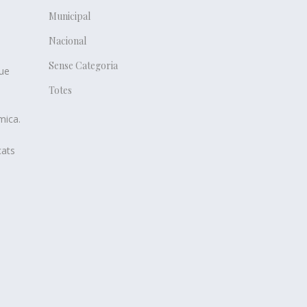
Municipal
Nacional
Sense Categoria
que
Totes
mica.
cats