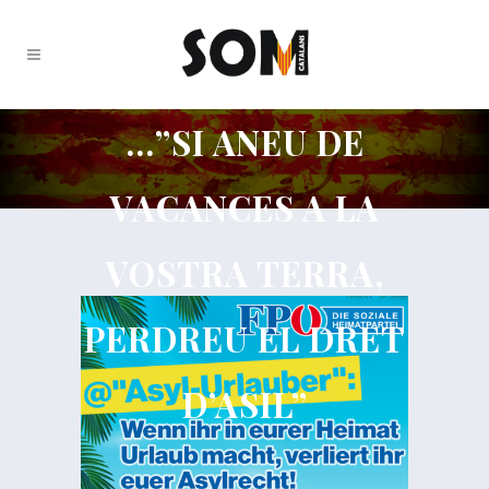
…”SI ANEU DE
VACANCES A LA
VOSTRA TERRA,
PERDREU EL DRET
D’ASIL”