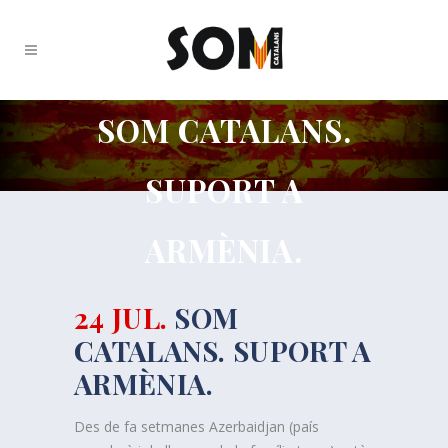
SOM CATALANS.
SUPORT A
ARMÈNIA.
24 JUL.
SOM
CATALANS. SUPORT A
ARMÈNIA.
Des de fa setmanes Azerbaidjan (país