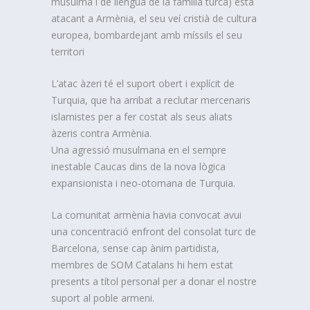
musulmà i de llengua de la família turca) està
atacant a Armènia, el seu veí cristià de cultura
europea, bombardejant amb míssils el seu
territori
L’atac àzeri té el suport obert i explícit de
Turquia, que ha arribat a reclutar mercenaris
islamistes per a fer costat als seus aliats
àzeris contra Armènia.
Una agressió musulmana en el sempre
inestable Caucas dins de la nova lògica
expansionista i neo-otomana de Turquia.
La comunitat armènia havia convocat avui
una concentració enfront del consolat turc de
Barcelona, sense cap ànim partidista,
membres de SOM Catalans hi hem estat
presents a títol personal per a donar el nostre
suport al poble armeni.