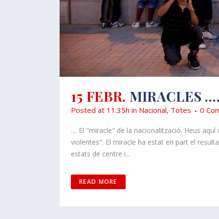
15 FEBR.
MIRACLES …
Posted at 11:35h
in
Nacional
,
Totes
0 Com
.... El "miracle" de la nacionalització. Heus aqu
violentes". El miracle ha estat en part el resul
estats de centre i...
READ MORE