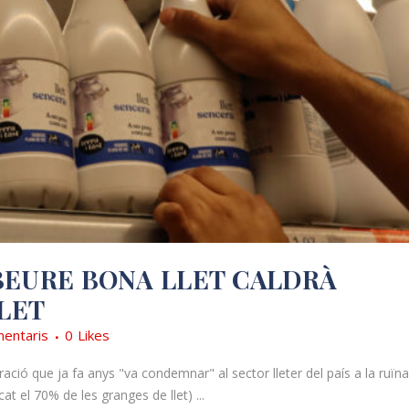
BEURE BONA LLET CALDRÀ
LET
entaris
0
Likes
ació que ja fa anys "va condemnar" al sector lleter del país a la ruïna
t el 70% de les granges de llet) ...