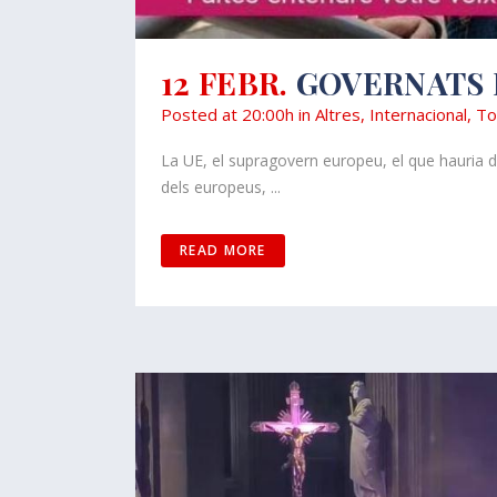
12 FEBR.
GOVERNATS 
Posted at 20:00h
in
Altres
,
Internacional
,
To
La UE, el supragovern europeu, el que hauria de
dels europeus, ...
READ MORE