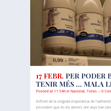
17 FEBR.
PER PODER 
TENIR MÉS … MALA L
Posted at 11:54h
in
Nacional
,
Totes
0 Com
Enfront de la volguda inoperància de l'administr
(recordem que en els darrers vint anys han tanca