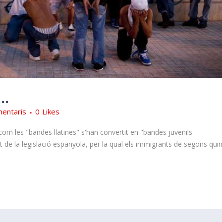
…
entaris
0
Likes
í com les "bandes llatines" s'han convertit en "bandes juvenils
tat de la legislació espanyola, per la qual els immigrants de segons qui