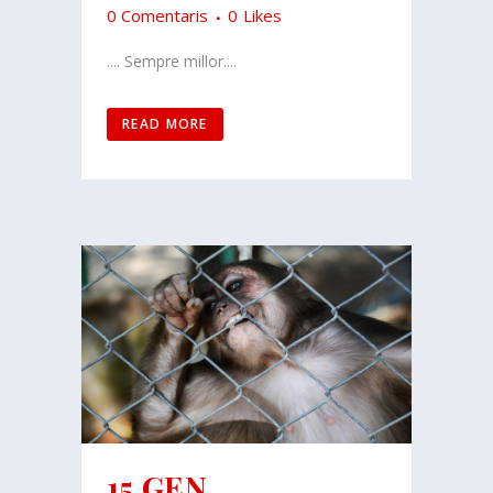
0 Comentaris
0
Likes
.... Sempre millor....
READ MORE
15 GEN.