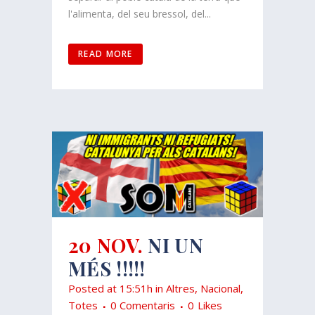
l'alimenta, del seu bressol, del...
READ MORE
20 NOV.
NI UN
MÉS !!!!!
Posted at 15:51h
in
Altres
,
Nacional
,
Totes
0 Comentaris
0
Likes