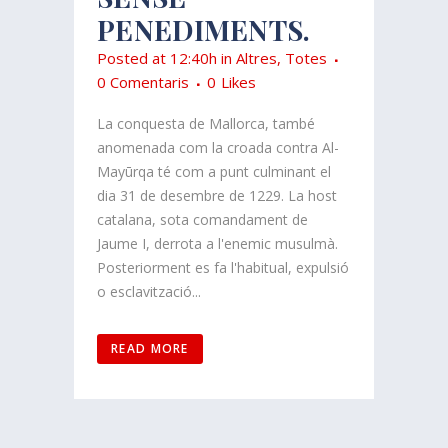
PENEDIMENTS.
Posted at 12:40h
in
Altres
,
Totes
0 Comentaris
0
Likes
La conquesta de Mallorca, també
anomenada com la croada contra Al-
Mayūrqa té com a punt culminant el
dia 31 de desembre de 1229. La host
catalana, sota comandament de
Jaume I, derrota a l'enemic musulmà.
Posteriorment es fa l'habitual, expulsió
o esclavització...
READ MORE