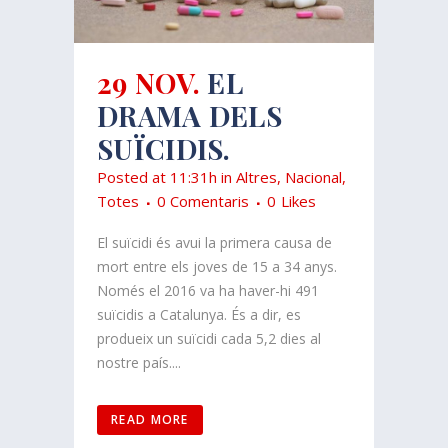
29 NOV.
EL
DRAMA DELS
SUÏCIDIS.
Posted at 11:31h
in
Altres
,
Nacional
,
Totes
0 Comentaris
0
Likes
El suïcidi és avui la primera causa de
mort entre els joves de 15 a 34 anys.
Només el 2016 va ha haver-hi 491
suïcidis a Catalunya. És a dir, es
produeix un suïcidi cada 5,2 dies al
nostre país....
READ MORE