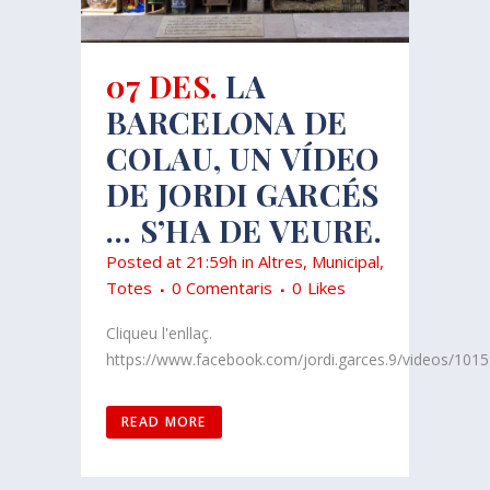
07 DES.
LA
BARCELONA DE
COLAU, UN VÍDEO
DE JORDI GARCÉS
… S’HA DE VEURE.
Posted at 21:59h
in
Altres
,
Municipal
,
Totes
0 Comentaris
0
Likes
Cliqueu l'enllaç.
https://www.facebook.com/jordi.garces.9/videos/1015
READ MORE