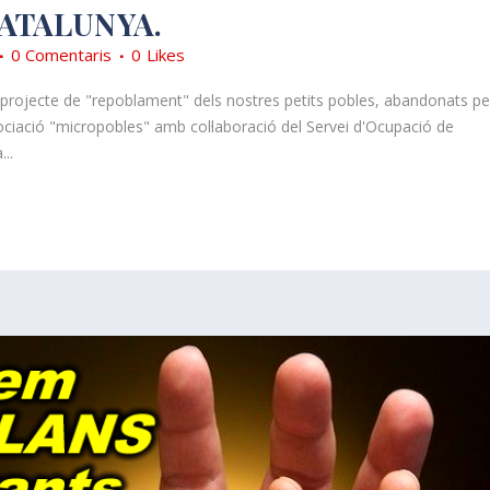
ATALUNYA.
0 Comentaris
0
Likes
el projecte de "repoblament" dels nostres petits pobles, abandonats pe
sociació "micropobles" amb col·laboració del Servei d'Ocupació de
..