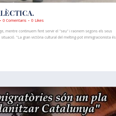
ALÈCTICA.
0 Comentaris
0
Likes
tge, mentre continuem fent servir el "seu" i raonem segons els seus
ituació. "La gran victòria cultural del melting-pot immigracionista és