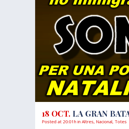
18 OCT.
LA GRAN BAT
Posted at 20:01h
in
Altres
,
Nacional
,
Totes