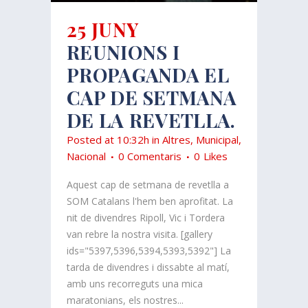
25 JUNY
REUNIONS I
PROPAGANDA EL
CAP DE SETMANA
DE LA REVETLLA.
Posted at 10:32h
in
Altres
,
Municipal
,
Nacional
0 Comentaris
0
Likes
Aquest cap de setmana de revetlla a
SOM Catalans l'hem ben aprofitat. La
nit de divendres Ripoll, Vic i Tordera
van rebre la nostra visita. [gallery
ids="5397,5396,5394,5393,5392"] La
tarda de divendres i dissabte al matí,
amb uns recorreguts una mica
maratonians, els nostres...