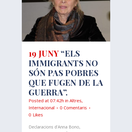
19 JUNY
“ELS
IMMIGRANTS NO
SÓN PAS POBRES
QUE FUGEN DE LA
GUERRA”.
Posted at 07:42h
in
Altres
,
Internacional
0 Comentaris
0
Likes
Declaracions d'Anna Bono,