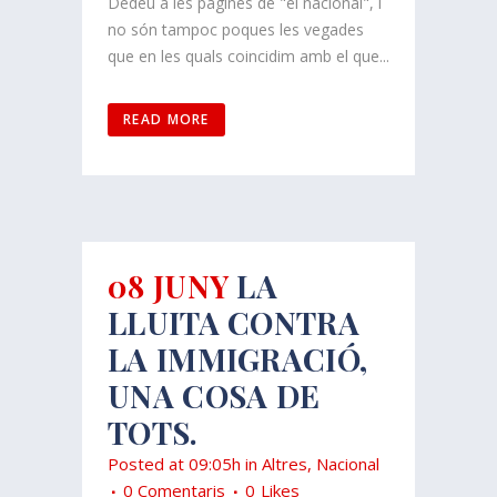
Dedéu a les pàgines de "el nacional", i
no són tampoc poques les vegades
que en les quals coincidim amb el que...
READ MORE
08 JUNY
LA
LLUITA CONTRA
LA IMMIGRACIÓ,
UNA COSA DE
TOTS.
Posted at 09:05h
in
Altres
,
Nacional
0 Comentaris
0
Likes