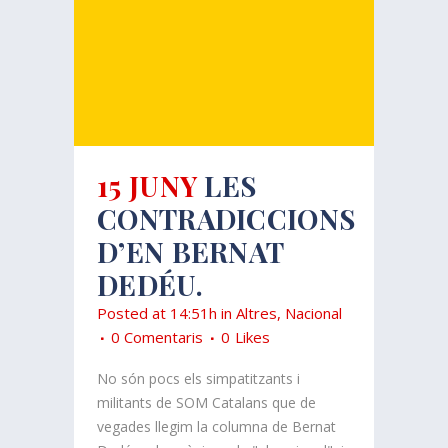
15 JUNY
LES
CONTRADICCIONS
D’EN BERNAT
DEDÉU.
Posted at 14:51h
in
Altres
,
Nacional
0 Comentaris
0
Likes
No són pocs els simpatitzants i
militants de SOM Catalans que de
vegades llegim la columna de Bernat