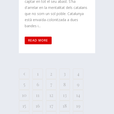
captar en tot el seu abast. S'ha
d'arrelar en la mentalitat dels catalans
que no som un sol poble. Catalunya
està envaïda-colonitzada a dues
bandes i...
READ MORE
1
2
3
4
5
6
7
8
9
10
11
12
13
14
15
16
17
18
19