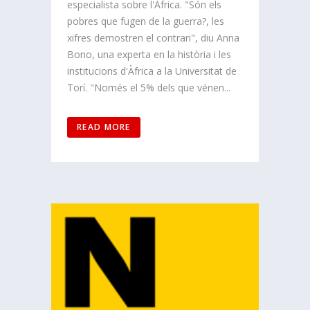
especialista sobre l'Àfrica. "Són els
pobres que fugen de la guerra?, les
xifres demostren el contrari", diu Anna
Bono, una experta en la història i les
institucions d'Àfrica a la Universitat de
Torí. "Només el 5% dels que vénen...
READ MORE