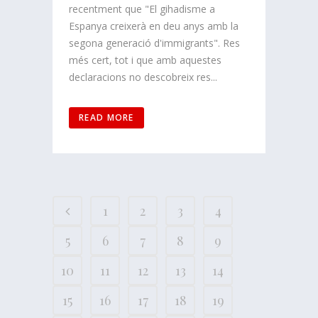
recentment que "El gihadisme a
Espanya creixerà en deu anys amb la
segona generació d'immigrants". Res
més cert, tot i que amb aquestes
declaracions no descobreix res...
READ MORE
1
2
3
4
5
6
7
8
9
10
11
12
13
14
15
16
17
18
19