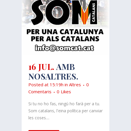
16 JUL.
AMB
NOSALTRES.
Posted at 15:19h
in
Altres
0
Comentaris
0
Likes
Si tu no ho fas, ningú ho farà per a tu.
Som catalans, l'eina política per canviar
les coses....