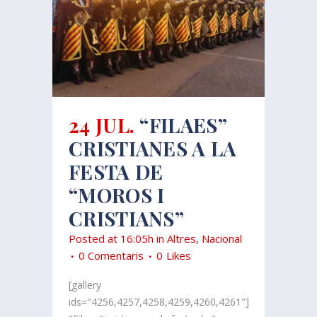
24 JUL.
“FILAES”
CRISTIANES A LA
FESTA DE
“MOROS I
CRISTIANS”
Posted at 16:05h
in
Altres
,
Nacional
0 Comentaris
0
Likes
[gallery
ids="4256,4257,4258,4259,4260,4261"]