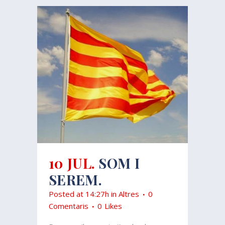
10 JUL.
SOM I
SEREM.
Posted at 14:27h
in
Altres
0
Comentaris
0
Likes