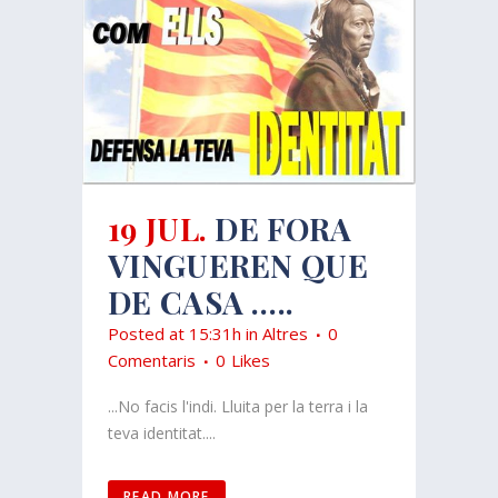
19 JUL.
DE FORA
VINGUEREN QUE
DE CASA …..
Posted at 15:31h
in
Altres
0
Comentaris
0
Likes
...No facis l'indi. Lluita per la terra i la
teva identitat....
READ MORE