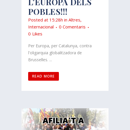
L’EUROPA DELS
POBLES!!!
Posted at 15:28h
in
Altres
,
Internacional
0 Comentaris
0
Likes
Per Europa, per Catalunya, contra
l'oligarquia globalitzadora de
Brussel·les. ...
READ MORE