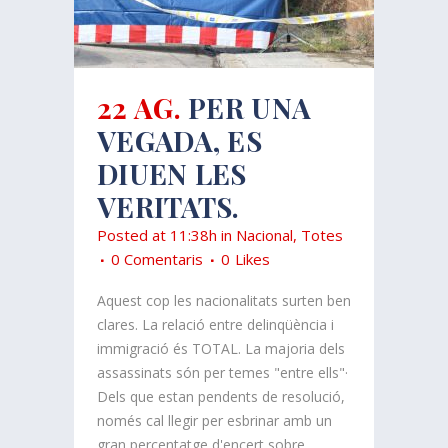
22 AG.
PER UNA
VEGADA, ES
DIUEN LES
VERITATS.
Posted at 11:38h
in
Nacional
,
Totes
0 Comentaris
0
Likes
Aquest cop les nacionalitats surten ben
clares. La relació entre delinqüència i
immigració és TOTAL. La majoria dels
assassinats són per temes "entre ells"·
Dels que estan pendents de resolució,
només cal llegir per esbrinar amb un
gran percentatge d'encert sobre ..