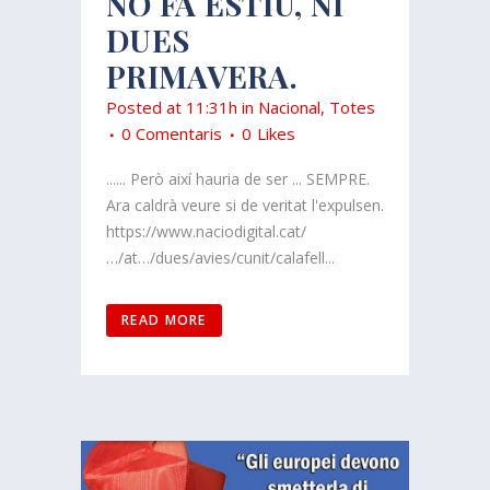
NO FA ESTIU, NI
DUES
PRIMAVERA.
Posted at 11:31h
in
Nacional
,
Totes
0 Comentaris
0
Likes
...... Però així hauria de ser ... SEMPRE.
Ara caldrà veure si de veritat l'expulsen.
https://www.naciodigital.cat/
…/at…/dues/avies/cunit/calafell...
READ MORE