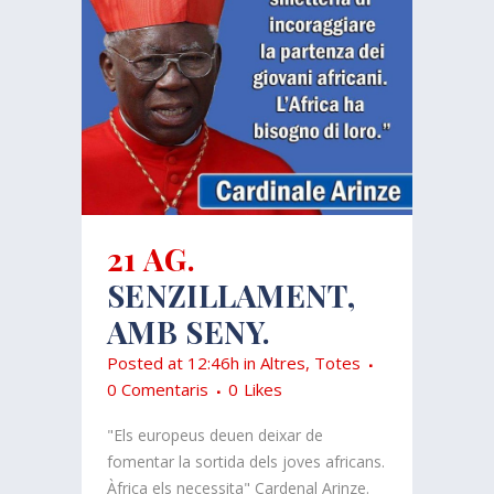
21 AG.
SENZILLAMENT,
AMB SENY.
Posted at 12:46h
in
Altres
,
Totes
0 Comentaris
0
Likes
"Els europeus deuen deixar de
fomentar la sortida dels joves africans.
Àfrica els necessita" Cardenal Arinze.