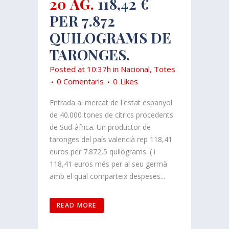
20 AG.
118,42 €
PER 7.872
QUILOGRAMS DE
TARONGES.
Posted at 10:37h
in
Nacional
,
Totes
0 Comentaris
0
Likes
Entrada al mercat de l'estat espanyol
de 40.000 tones de cítrics procedents
de Sud-àfrica. Un productor de
taronges del país valencià rep 118,41
euros per 7.872,5 quilograms. ( i
118,41 euros més per al seu germà
amb el qual comparteix despeses...
READ MORE