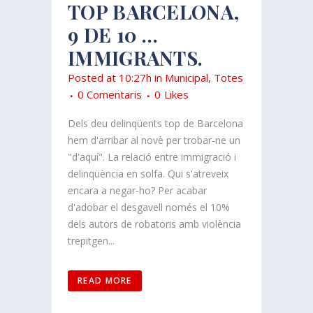
TOP BARCELONA,
9 DE 10 …
IMMIGRANTS.
Posted at 10:27h
in
Municipal
,
Totes
0 Comentaris
0
Likes
Dels deu delinqüents top de Barcelona
hem d'arribar al novè per trobar-ne un
"d'aquí". La relació entre immigració i
delinqüència en solfa. Qui s'atreveix
encara a negar-ho? Per acabar
d'adobar el desgavell només el 10%
dels autors de robatoris amb violència
trepitgen...
READ MORE