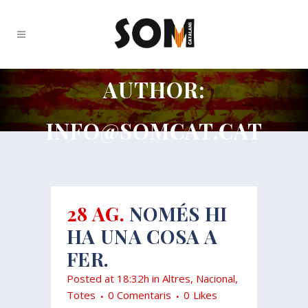
AUTHOR:
INFO@SOMCAT.CAT
28 AG.
NOMÉS HI
HA UNA COSA A
FER.
Posted at 18:32h
in
Altres
,
Nacional
,
Totes
0 Comentaris
0
Likes