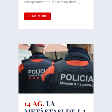
conspiratives de "l'extrema dreta", ...
READ MORE
14 AG.
LA
METÀSTASI DE LA