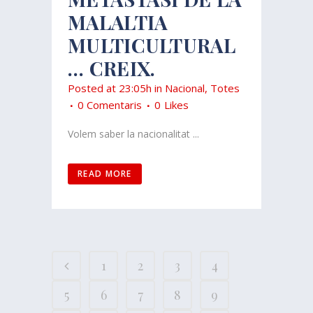
MALALTIA
MULTICULTURAL
… CREIX.
Posted at 23:05h
in
Nacional
,
Totes
0 Comentaris
0
Likes
Volem saber la nacionalitat ...
READ MORE
1
2
3
4
5
6
7
8
9