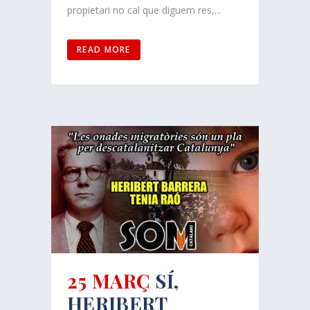
propietari no cal que diguem res,...
READ MORE
25 MARÇ
SÍ,
HERIBERT