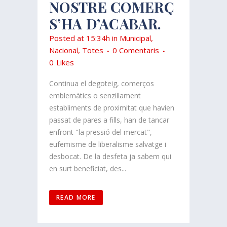
NOSTRE COMERÇ
S’HA D’ACABAR.
Posted at 15:34h
in
Municipal
,
Nacional
,
Totes
0 Comentaris
0
Likes
Continua el degoteig, comerços
emblemàtics o senzillament
establiments de proximitat que havien
passat de pares a fills, han de tancar
enfront "la pressió del mercat",
eufemisme de liberalisme salvatge i
desbocat. De la desfeta ja sabem qui
en surt beneficiat, des...
READ MORE