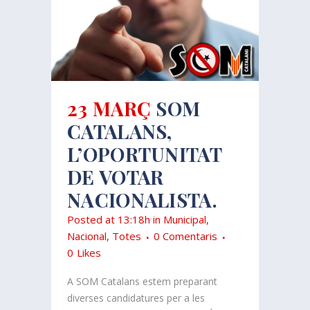
23 MARÇ
SOM
CATALANS,
L’OPORTUNITAT
DE VOTAR
NACIONALISTA.
Posted at 13:18h
in
Municipal
,
Nacional
,
Totes
0 Comentaris
0
Likes
A SOM Catalans estem preparant
diverses candidatures per a les