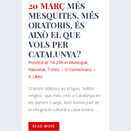
20 MARÇ
MÉS
MESQUITES, MÉS
ORATORIS, ÉS
AIXÒ EL QUE
VOLS PER
CATALUNYA?
Posted at 16:23h
in
Municipal
,
Nacional
,
Totes
0 Comentaris
0
Likes
Oratoris islàmics és el tipus "edifici
religiós" que més creix a Catalunya en
els darrers 5 anys. Això forma part de
la integració cultural a casa nostra ...
READ MORE