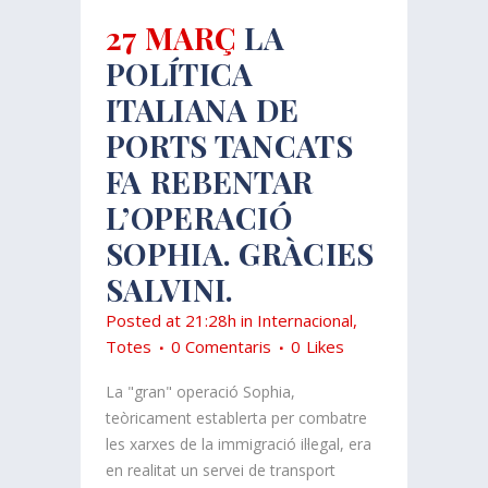
27 MARÇ
LA
POLÍTICA
ITALIANA DE
PORTS TANCATS
FA REBENTAR
L’OPERACIÓ
SOPHIA. GRÀCIES
SALVINI.
Posted at 21:28h
in
Internacional
,
Totes
0 Comentaris
0
Likes
La "gran" operació Sophia,
teòricament establerta per combatre
les xarxes de la immigració il·legal, era
en realitat un servei de transport