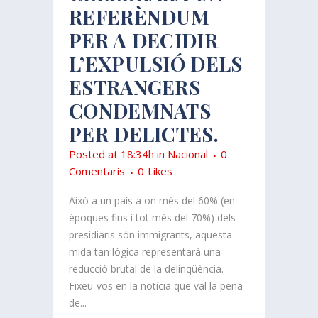
REFERÈNDUM
PER A DECIDIR
L’EXPULSIÓ DELS
ESTRANGERS
CONDEMNATS
PER DELICTES.
Posted at 18:34h
in
Nacional
0
Comentaris
0
Likes
Això a un país a on més del 60% (en
èpoques fins i tot més del 70%) dels
presidiaris són immigrants, aquesta
mida tan lògica representarà una
reducció brutal de la delinqüència.
Fixeu-vos en la notícia que val la pena
de...