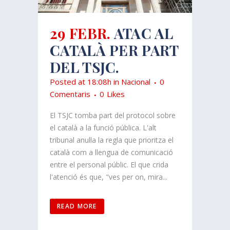
29 FEBR.
ATAC AL
CATALÀ PER PART
DEL TSJC.
Posted at 18:08h
in
Nacional
0
Comentaris
0
Likes
El TSJC tomba part del protocol sobre
el català a la funció pública. L'alt
tribunal anul·la la regla que prioritza el
català com a llengua de comunicació
entre el personal públic. El que crida
l'atenció és que, "ves per on, mira...
READ MORE