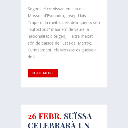
Segons el comissari en cap dels
Mossos d'Esquadra, Josep Lluís
Trapero, la meitat dels delinqüents són
"autòctons" (hauríem de veure la
nacionalitat d'origen) i l'altra meitat
són de països de l'Est i del Marroc.
Curiosament, els Mossos es queixen
de la...
READ MORE
26 FEBR.
SUÏSSA
CELEBRARÀ UN