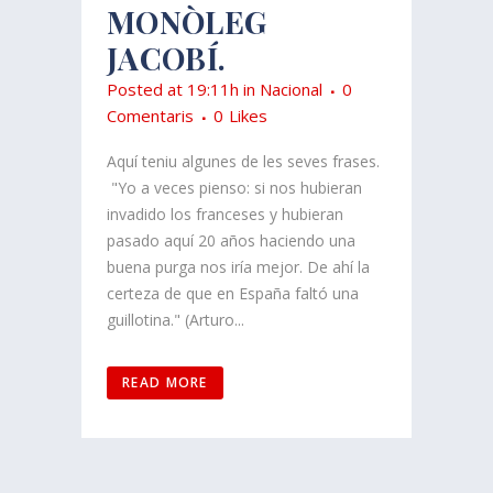
MONÒLEG
JACOBÍ.
Posted at 19:11h
in
Nacional
0
Comentaris
0
Likes
Aquí teniu algunes de les seves frases.
"Yo a veces pienso: si nos hubieran
invadido los franceses y hubieran
pasado aquí 20 años haciendo una
buena purga nos iría mejor. De ahí la
certeza de que en España faltó una
guillotina." (Arturo...
READ MORE