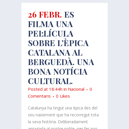
26 FEBR.
ES
FILMA UNA
PEL·LÍCULA
SOBRE L’ÈPICA
CATALANA AL
BERGUEDÀ. UNA
BONA NOTÍCIA
CULTURAL.
Posted at 18:44h
in
Nacional
0
Comentaris
0
Likes
Catalunya ha tingut una èpica des del
seu naixement que ha recorregut tota
la seva història. Deliberadament
amagada al nostre poble, per fer-nos