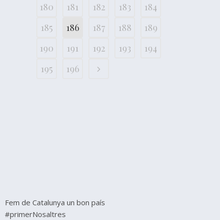
180
181
182
183
184
185
186
187
188
189
190
191
192
193
194
195
196
Fem de Catalunya un bon país
#primerNosaltres