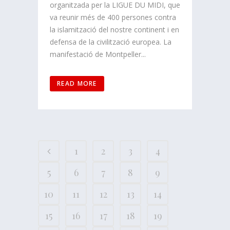
organitzada per la LIGUE DU MIDI, que
va reunir més de 400 persones contra
la islamització del nostre continent i en
defensa de la civilització europea. La
manifestació de Montpeller...
READ MORE
1
2
3
4
5
6
7
8
9
10
11
12
13
14
15
16
17
18
19