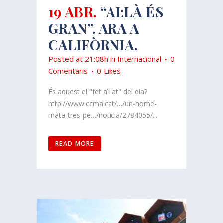
19 ABR.
“AL·LÀ ÉS
GRAN”. ARA A
CALIFÒRNIA.
Posted at 21:08h
in
Internacional
0
Comentaris
0
Likes
És aquest el "fet aïllat" del dia?
http://www.ccma.cat/…/un-home-
mata-tres-pe…/noticia/2784055/...
READ MORE