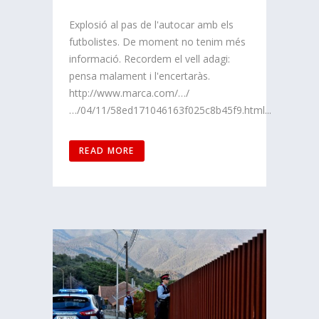
Explosió al pas de l'autocar amb els
futbolistes. De moment no tenim més
informació. Recordem el vell adagi:
pensa malament i l'encertaràs.
http://www.marca.com/…/
…/04/11/58ed171046163f025c8b45f9.html...
READ MORE