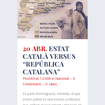
20 ABR.
ESTAT
CATALÀ VERSUS
“REPÚBLICA
CATALANA”
Posted at 12:00h
in
Nacional
0
Comentaris
0
Likes
Es parla d'immigració, mentida, el que
estem patint és una invasió (col·lectius
que arriben massivament i imposen els