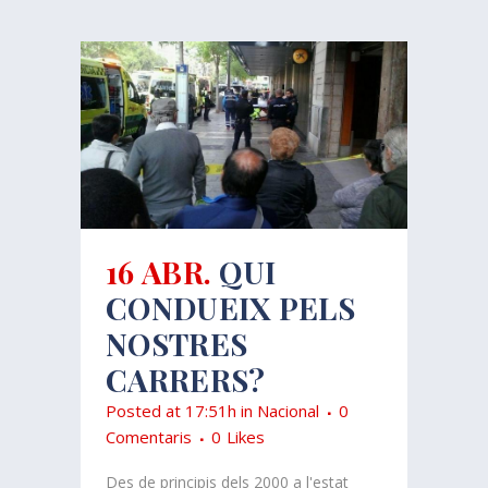
16 ABR.
QUI
CONDUEIX PELS
NOSTRES
CARRERS?
Posted at 17:51h
in
Nacional
0
Comentaris
0
Likes
Des de principis dels 2000 a l'estat