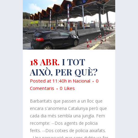
18 ABR.
I TOT
AIXÒ, PER QUÈ?
Posted at 11:40h
in
Nacional
0
Comentaris
0
Likes
Barbaritats que passen a un lloc que
encara s'anomena Catalunya però que
cada dia més sembla una jungla. Fem
recompte: --Dos agents de policia
ferits. --Dos cotxes de policia aixafats.
--Una persecució que sens dubte va fer