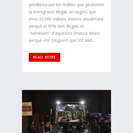
predilecta per les màfies que gestionen
la immigració il·legal, un negoci que
mou 32.000 milions d'euros anualment
perquè el 90% dels il·legals es
"serveixen" d'aquestes (massa diners
perquè ens creguem que tot això...
READ MORE