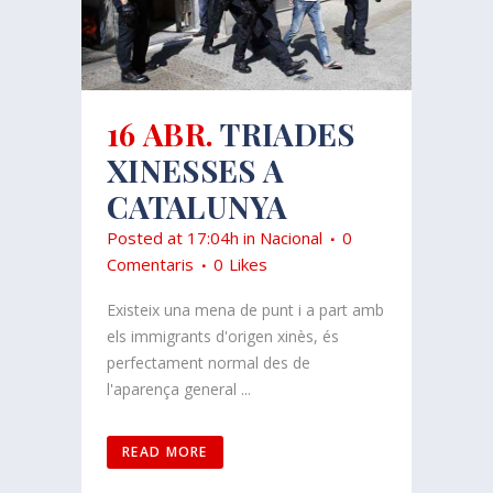
16 ABR.
TRIADES
XINESSES A
CATALUNYA
Posted at 17:04h
in
Nacional
0
Comentaris
0
Likes
Existeix una mena de punt i a part amb
els immigrants d'origen xinès, és
perfectament normal des de
l'aparença general ...
READ MORE