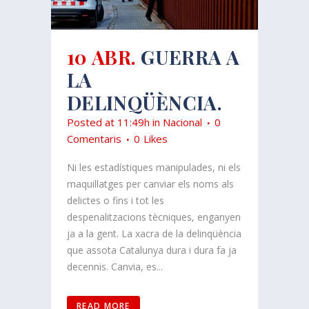
10 ABR.
GUERRA A
LA
DELINQÜÈNCIA.
Posted at 11:49h
in
Nacional
0
Comentaris
0
Likes
Ni les estadístiques manipulades, ni els
maquillatges per canviar els noms als
delictes o fins i tot les
despenalitzacions tècniques, enganyen
ja a la gent. La xacra de la delinqüència
que assota Catalunya dura i dura fa ja
decennis. Canvia, es...
READ MORE