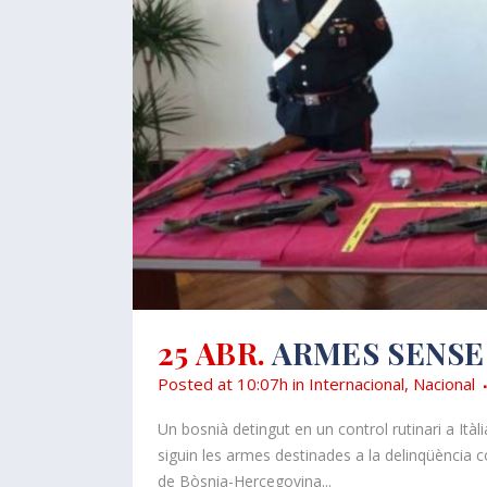
25 ABR.
ARMES SENSE
Posted at 10:07h
in
Internacional
,
Nacional
Un bosnià detingut en un control rutinari a Ità
siguin les armes destinades a la delinqüència 
de Bòsnia-Hercegovina...