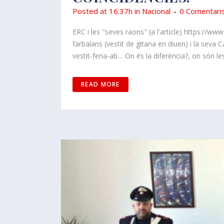
Posted at 16:37h
in
Nacional
0 Comentari
ERC i les "seves raons" (a l'article) https://ww
farbalans (vestit de gitana en diuen) i la seva 
vestit-feria-ab… On és la diferència?, on són les 
READ MORE