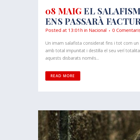
08 MAIG
EL SALAFIS
ENS PASSARÀ FACTUR
Posted at 13:01h
in
Nacional
0 Comentari
Un imam salafista considerat fins i tot com un
amb total impunitat i destil·la el seu verí total
aquests disbarats només...
READ MORE