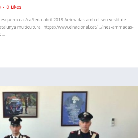
s
0
Likes
w.esquerra.cat/ca/feria-abril-2018 Arrimadas amb el seu vestit de
Catalunya multicultural. https://www.elnacional.cat/…/ines-arrimadas-
...