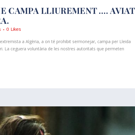
ME CAMPA LLIUREMENT …. AVIAT
A.
s
0
Likes
 extremista a Algèria, a on té prohibit sermonejar, campa per Lleida
itari. La ceguera voluntària de les nostres autoritats que permeten