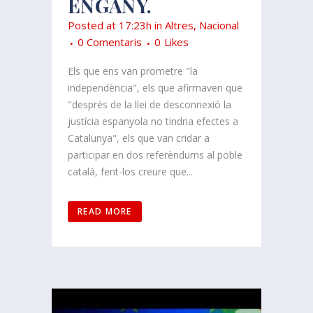
ENGANY.
Posted at 17:23h
in
Altres
,
Nacional
0 Comentaris
0
Likes
Els que ens van prometre "la
independència", els que afirmaven que
"després de la llei de desconnexió la
justícia espanyola no tindria efectes a
Catalunya", els que van cridar a
participar en dos referèndums al poble
català, fent-los creure que...
READ MORE