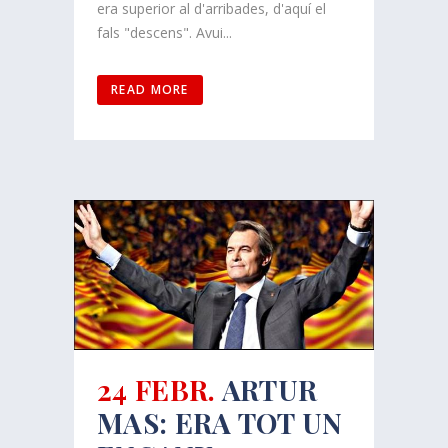
era superior al d'arribades, d'aquí el
fals "descens". Avui...
READ MORE
24 FEBR.
ARTUR
MAS: ERA TOT UN