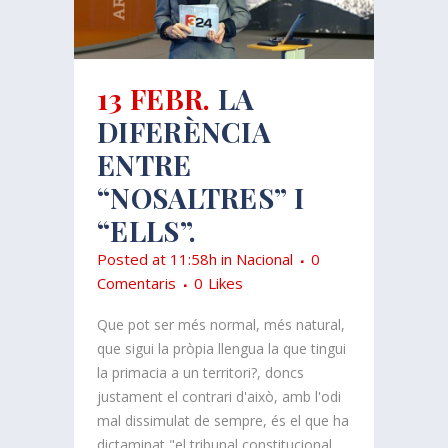
13 FEBR.
LA
DIFERÈNCIA
ENTRE
“NOSALTRES” I
“ELLS”.
Posted at 11:58h
in
Nacional
0
Comentaris
0
Likes
Que pot ser més normal, més natural,
que sigui la pròpia llengua la que tingui
la primacia a un territori?, doncs
justament el contrari d'això, amb l'odi
mal dissimulat de sempre, és el que ha
dictaminat "el tribunal constitucional