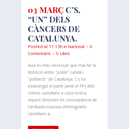
03 MARÇ
C’S,
“UN” DELS
CÀNCERS DE
CATALUNYA.
Posted at 11:15h
in
Nacional
0
Comentaris
0
Likes
Avui és més necessari que mai fer la
distinció entre "poble" català i
"població" de Catalunya. C's ha
esdevingut el partit (amb el PP) dels
colons castellans a casa nostra.
Aquest fenomen és conseqüència de
l'arribada massiva d'immigrants
castellans a...