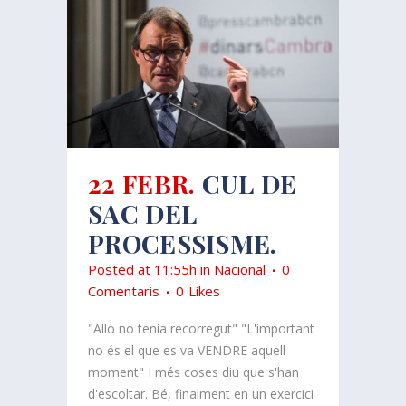
22 FEBR.
CUL DE
SAC DEL
PROCESSISME.
Posted at 11:55h
in
Nacional
0
Comentaris
0
Likes
"Allò no tenia recorregut" "L'important
no és el que es va VENDRE aquell
moment" I més coses diu que s'han
d'escoltar. Bé, finalment en un exercici