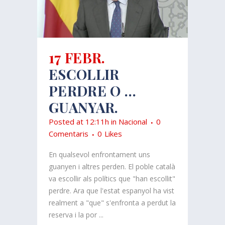
17 FEBR.
ESCOLLIR
PERDRE O …
GUANYAR.
Posted at 12:11h
in
Nacional
0
Comentaris
0
Likes
En qualsevol enfrontament uns
guanyen i altres perden. El poble català
va escollir als polítics que "han escollit"
perdre. Ara que l'estat espanyol ha vist
realment a "que" s'enfronta a perdut la
reserva i la por ...