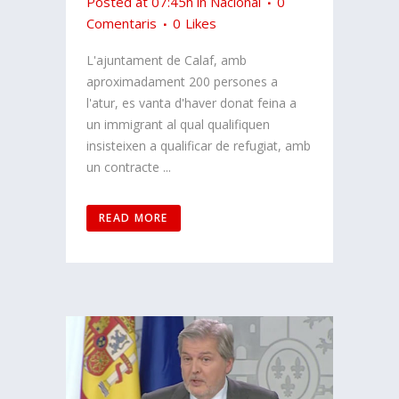
Posted at 07:45h
in
Nacional
0
Comentaris
0
Likes
L'ajuntament de Calaf, amb
aproximadament 200 persones a
l'atur, es vanta d'haver donat feina a
un immigrant al qual qualifiquen
insisteixen a qualificar de refugiat, amb
un contracte ...
READ MORE