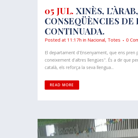
05 JUL.
XINÈS, L’ÀRAB
CONSEQÜÈNCIES DE 
CONTINUADA.
Posted at 11:17h
in
Nacional
,
Totes
0 Com
El departament d'Ensenyament, que ens pren per
coneixement d'altres llengües". És a dir que pe
català, els reforça la seva llengua...
READ MORE