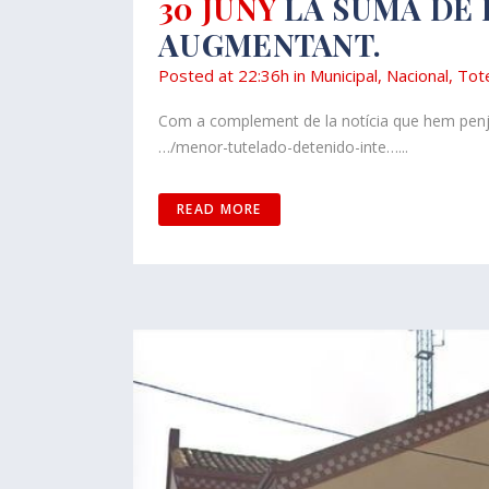
30 JUNY
LA SUMA DE 
AUGMENTANT.
Posted at 22:36h
in
Municipal
,
Nacional
,
Tot
Com a complement de la notícia que hem penja
…/menor-tutelado-detenido-inte…...
READ MORE