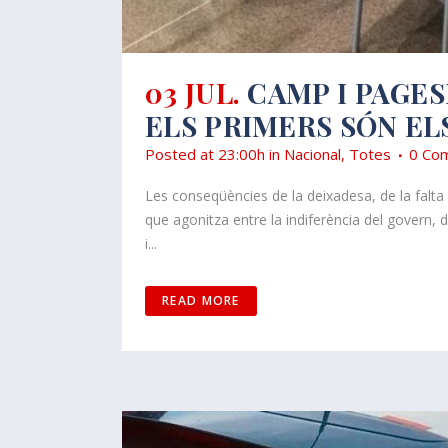
03 JUL.
CAMP I PAGES
ELS PRIMERS SÓN EL
Posted at 23:00h
in
Nacional
,
Totes
0 Com
Les conseqüències de la deixadesa, de la falta 
que agonitza entre la indiferència del govern,
i...
READ MORE