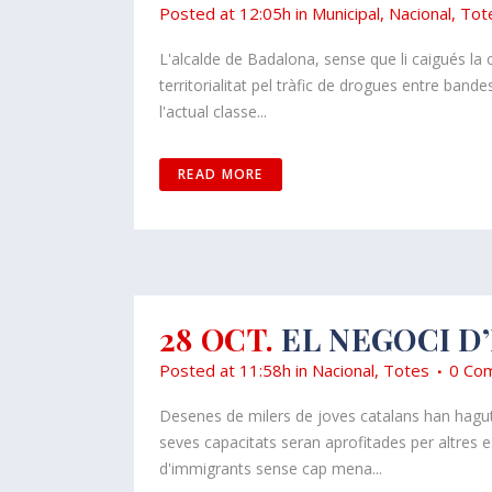
Posted at 12:05h
in
Municipal
,
Nacional
,
Tot
L'alcalde de Badalona, sense que li caigués la 
territorialitat pel tràfic de drogues entre ba
l'actual classe...
READ MORE
28 OCT.
EL NEGOCI D
Posted at 11:58h
in
Nacional
,
Totes
0 Com
Desenes de milers de joves catalans han hagut 
seves capacitats seran aprofitades per altres 
d'immigrants sense cap mena...