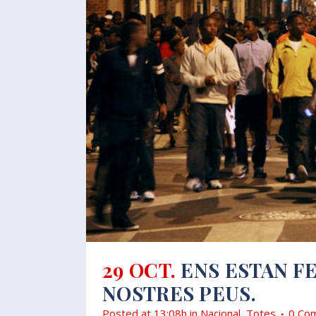
29 OCT.
ENS ESTAN F
NOSTRES PEUS.
Posted at 13:08h
in
Nacional
,
Totes
0 Com