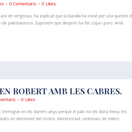
es
0 Comentaris
0
Likes
cara de vergonya, ha explicat que la baralla ha estat per una qüestió 
ndes de pakistanesos. Suposem que després ha fet copa i puro. Amb
’EN ROBERT AMB LES CABRES.
entaris
0
Likes
d'emigrar en els darrers anys perquè el país no els dóna feina, les
estats en detriment del nostre. Mentrestant centenars de milers