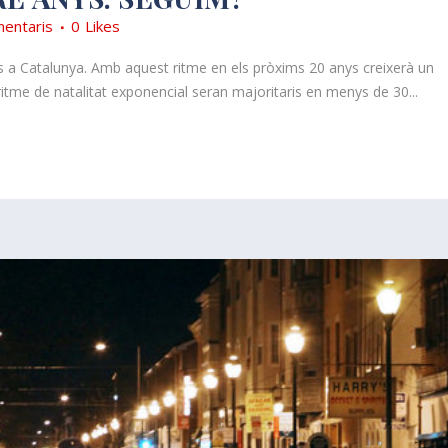
entaris
0
Likes
 a Catalunya. Amb aquest ritme en els pròxims 20 anys creixerà un
itme de natalitat exponencial seran majoritaris en menys de 30...