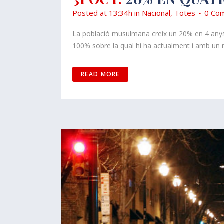
Posted at 13:34h
in
Nacional
,
Totes
0 Com
La població musulmana creix un 20% en 4 anys
100% sobre la qual hi ha actualment i amb un r
READ MORE