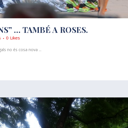
S” … TAMBÉ A ROSES.
s
0
Likes
gals no és cosa nova ...