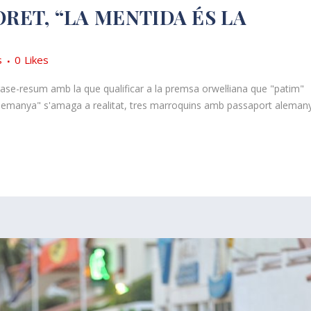
ORET, “LA MENTIDA ÉS LA
s
0
Likes
frase-resum amb la que qualificar a la premsa orwel·liana que "patim"
at alemanya" s'amaga a realitat, tres marroquins amb passaport aleman