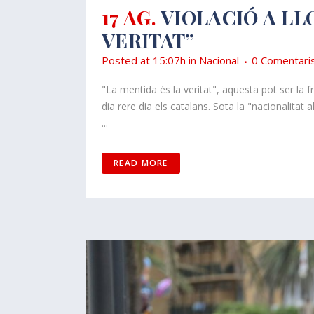
17 AG.
VIOLACIÓ A LL
VERITAT”
Posted at 15:07h
in
Nacional
0 Comentari
"La mentida és la veritat", aquesta pot ser la 
dia rere dia els catalans. Sota la "nacionalit
...
READ MORE