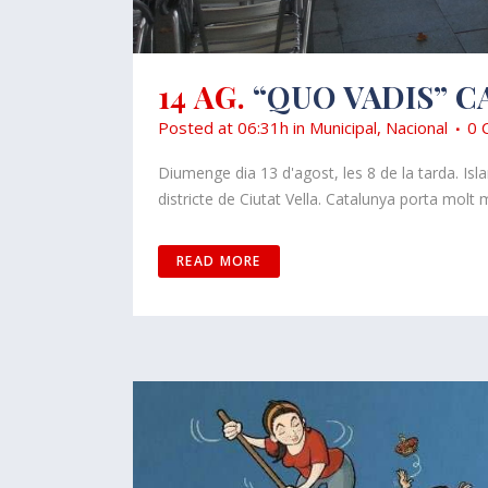
14 AG.
“QUO VADIS” 
Posted at 06:31h
in
Municipal
,
Nacional
0 
Diumenge dia 13 d'agost, les 8 de la tarda. Isl
districte de Ciutat Vella. Catalunya porta molt 
READ MORE