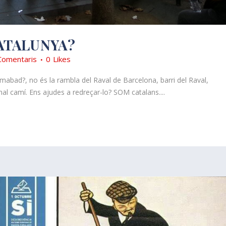
CATALUNYA?
Comentaris
0
Likes
amabad?, no és la rambla del Raval de Barcelona, barri del Raval,
mal camí. Ens ajudes a redreçar-lo? SOM catalans....