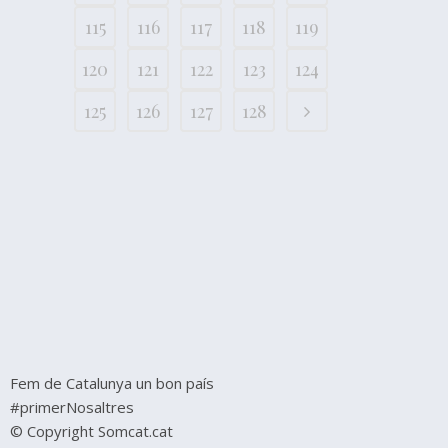
115
116
117
118
119
120
121
122
123
124
125
126
127
128
Fem de Catalunya un bon país
#primerNosaltres
© Copyright Somcat.cat