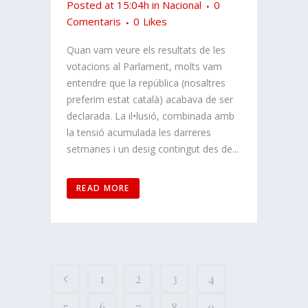
Posted at 15:04h
in
Nacional
0
Comentaris
0
Likes
Quan vam veure els resultats de les
votacions al Parlament, molts vam
entendre que la república (nosaltres
preferim estat català) acabava de ser
declarada. La il•lusió, combinada amb
la tensió acumulada les darreres
setmanes i un desig contingut des de...
READ MORE
1
2
3
4
5
6
7
8
9