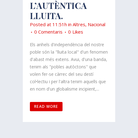
L’AUTÈNTICA
LLUITA.
Posted at 11:51h
in
Altres
,
Nacional
0 Comentaris
0
Likes
Els anhels d'independència del nostre
poble són la "lluita local" d'un fenomen
d'abast més extens. Avui, d'una banda,
tenim als "pobles autòctons" que
volen fer-se càrrec del seu destí
col•lectiu i per l'altra tenim aquells que
en nom d'un globalisme incipient,...
READ MORE