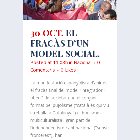
30 OCT.
EL
FRACÀS D’UN
MODEL SOCIAL.
Posted at 11:03h
in
Nacional
0
Comentaris
0
Likes
La manifestació espanyolista d'ahir és
el fracàs final del model "integrador i
obert" de societat que el conjunt
format pel pujolisme ("català és qui viu
i treballa a Catalunya") el bonisme-
multiculturalista i gran part de
l'independentisme antinacional ("sense
fronteres"), han...