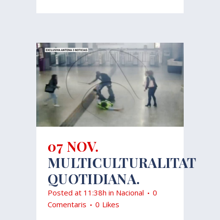
07 NOV.
MULTICULTURALITAT
QUOTIDIANA.
Posted at 11:38h
in
Nacional
0
Comentaris
0
Likes